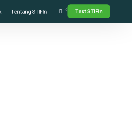
0
Test STIFIn
k
Tentang STIFIn
Cari
Cari