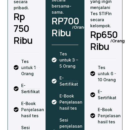
yang ingin
secara
bersama-
menjalani
pribadi.
sama.
Rp
Tes STIFIn
RP700
secara
750
kelompok.
/Orang
Ribu
Rp650
Ribu
/Orang
Ribu
Tes
untuk 3 -
Tes
5 Orang
untuk 1
Tes
Orang
untuk 6 -
E-
10 Orang
Sertifikat
E-
Sertifikat
E-
E-Book
Sertifikat
Penjelasan
E-Book
hasil tes
Penjelasan
E-Book
hasil tes
Penjelasan
Sesi
hasil tes
penjelasan
Sesi