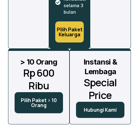
selama 3
bulan
Pilih Paket
Keluarga
> 10 Orang
Instansi &
Rp 600
Lembaga
Special
Ribu
Price
Pilih Paket > 10
Orang
Hubungi Kami