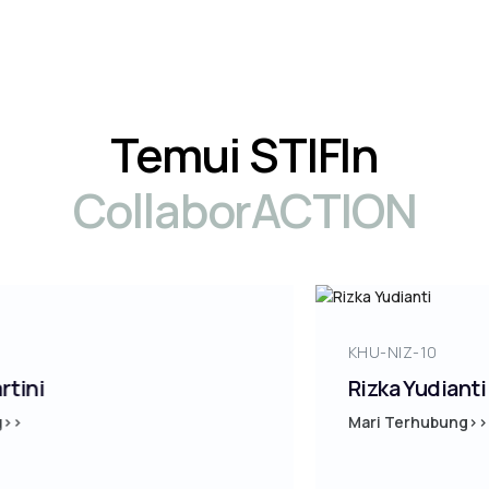
Temui STIFIn
CollaborACTION
KHU-NIZ-10
Rizka Yudianti
Mari Terhubung>>