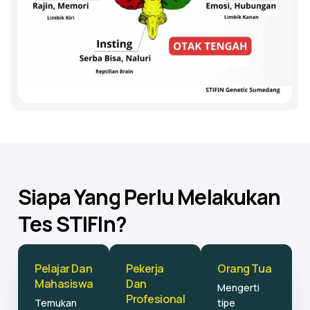
Siapa Yang Perlu Melakukan
Tes STIFIn?
Pelajar Dan
Pekerja
Orang Tua
Mahasiswa
Dan
Mengerti
Profesional
Temukan
tipe