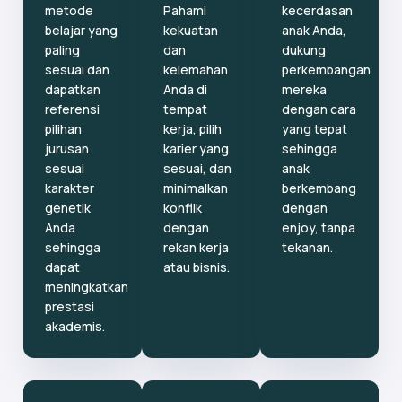
metode
Pahami
kecerdasan
belajar yang
kekuatan
anak Anda,
paling
dan
dukung
sesuai dan
kelemahan
perkembangan
dapatkan
Anda di
mereka
referensi
tempat
dengan cara
pilihan
kerja, pilih
yang tepat
jurusan
karier yang
sehingga
sesuai
sesuai, dan
anak
karakter
minimalkan
berkembang
genetik
konflik
dengan
Anda
dengan
enjoy, tanpa
sehingga
rekan kerja
tekanan.
dapat
atau bisnis.
meningkatkan
prestasi
akademis.