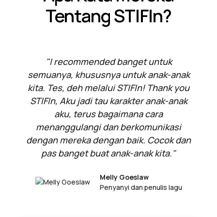
Tentang STIFIn?
"I recommended banget untuk
semuanya, khususnya untuk anak-anak
kita. Tes, deh melalui STIFIn! Thank you
STIFIn, Aku jadi tau karakter anak-anak
aku, terus bagaimana cara
menanggulangi dan berkomunikasi
dengan mereka dengan baik. Cocok dan
pas banget buat anak-anak kita."
Melly Goeslaw
Penyanyi dan penulis lagu