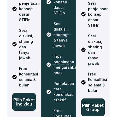
konsep
penjelasan
Sesi
dasar
konsep
penjelasan
STIFIn
dasar
konsep
STIFIn
dasar
Sesi
STIFIn
diskusi,
Sesi
sharing
diskusi,
Sesi
& tanya
sharing
diskusi,
jawab
dan
sharing
tanya
dan
Tips
jawab
tanya
bagaimana
jawab
mengarahkan
Free
anak
Konsultasi
Free
selama 3
Konsultasi
Penjelasan
bulan
selama 3
cara
bulan
komunikasi
Pilih Paket
efektif
Individu
Pilih Paket
Group
Free
Konsultasi