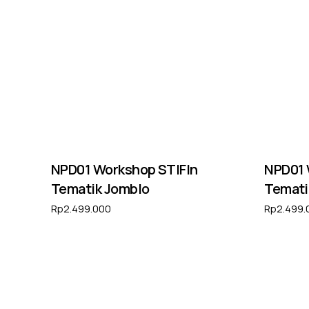
NPD01 Workshop STIFIn
NPD01 
Tematik Jomblo
Temati
Rp
2.499.000
Rp
2.499.
Tambah ke keranjang
Tambah k