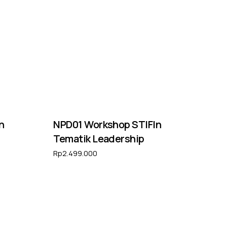
n
NPD01 Workshop STIFIn
Tematik Leadership
Rp
2.499.000
Tambah ke keranjang