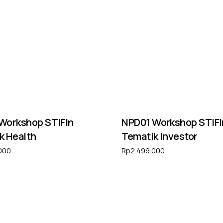
Workshop STIFIn
NPD01 Workshop STIFI
k Health
Tematik Investor
000
Rp
2.499.000
e keranjang
Tambah ke keranjang