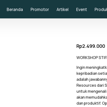
Beranda
Promotor
Artikel
Event
Produ
Rp
2.499.000
WORKSHOP STIF
Ingin meningka
kepribadian set
adalah jawabann
Resources dari S
untuk mengenali p
akan memudahkan
dan produktif. O