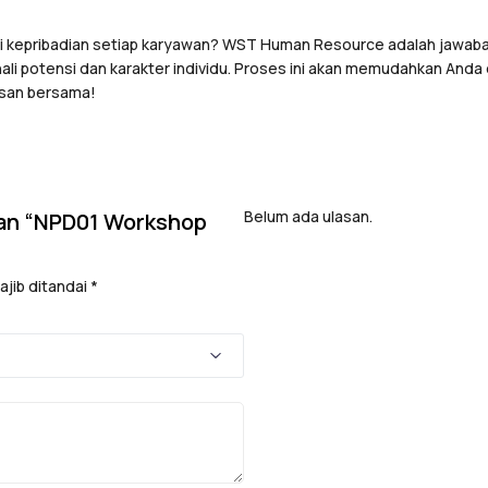
kepribadian setiap karyawan? WST Human Resource adalah jawaba
ali potensi dan karakter individu. Proses ini akan memudahkan Anda
esan bersama!
Belum ada ulasan.
san “NPD01 Workshop
jib ditandai
*