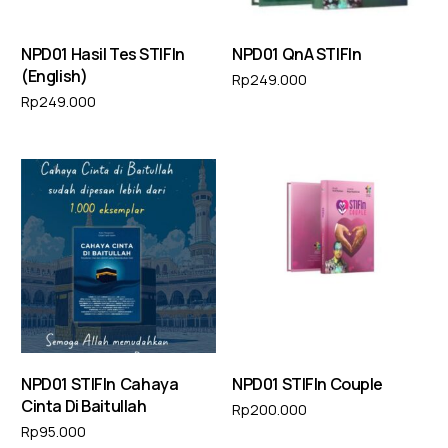
NPD01 Hasil Tes STIFIn
NPD01 QnA STIFIn
(English)
Rp
249.000
Rp
249.000
Tambah ke keranjang
Tambah ke keranjang
NPD01 STIFIn ⁠ ⁠⁠Cahaya
NPD01 STIFIn Couple
Cinta Di Baitullah
Rp
200.000
Rp
95.000
Tambah ke keranjang