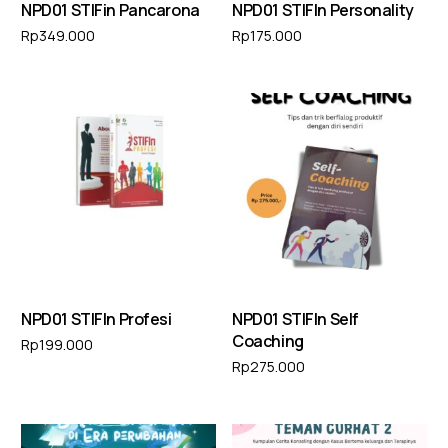
NPD01 STIFin Pancarona
NPD01 STIFIn Personality
Rp
349.000
Rp
175.000
Tambah ke keranjang
Tambah ke keranjang
NPD01 STIFIn Profesi
NPD01 STIFIn Self
Coaching
Rp
199.000
Rp
275.000
Tambah ke keranjang
Tambah ke keranjang